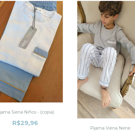
jama Siena Niños - (copia)
R$29,96
Pijama Viena Nene