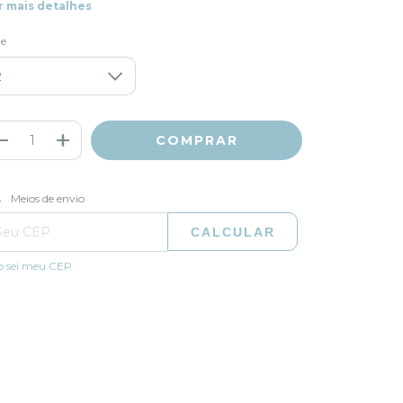
r mais detalhes
le
ALTERAR CEP
regas para o CEP:
Meios de envio
CALCULAR
o sei meu CEP