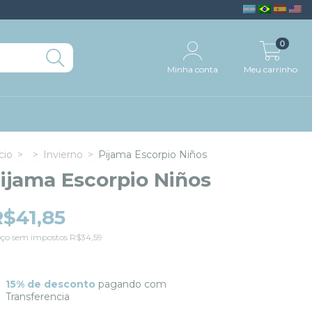
0
Minha conta
Meu carrinho
cio
>
>
Invierno
>
Pijama Escorpio Niños
ijama Escorpio Niños
R$41,85
eço sem impostos
R$34,59
15% de desconto
pagando com
Transferencia