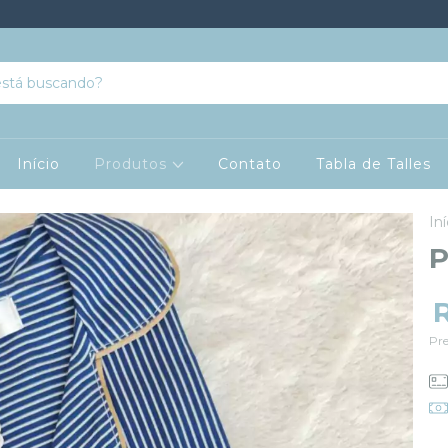
Início
Produtos
Contato
Tabla de Talles
Iní
P
Pr