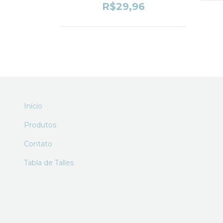
R$29,96
Início
Produtos
Contato
Tabla de Talles