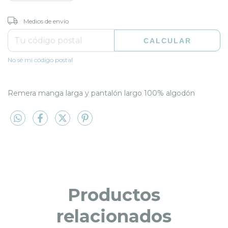
CAMBIAR CP
Entregas para el CP:
Medios de envío
CALCULAR
No sé mi código postal
Remera manga larga y pantalón largo 100% algodón
Productos
relacionados