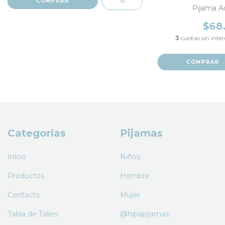
COMPRAR
Pijama A
$68
3
cuotas sin inte
COMPRAR
Categorías
Pijamas
Inicio
Niños
Productos
Hombre
Contacto
Mujer
Tabla de Talles
@hipapijamas