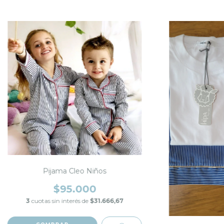
Pijama Cleo Niños
$95.000
3
cuotas sin interés de
$31.666,67