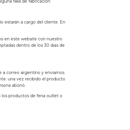
guna falla de fabricación.
o estarán a cargo del cliente. En
os en este website con nuestro
eptadas dentro de los 30 dias de
e a correo argentino y enviarnos
nte. una vez recibido el producto
ersona abonó.
los productos de feria outlet o