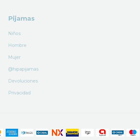
Pijamas
Niños
Hombre
Mujer
@hipapijamas
Devoluciones
Privacidad