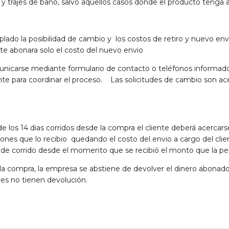
y trajes de baño, salvo aquellos casos donde el producto tenga al
ado la posibilidad de cambio y los costos de retiro y nuevo enví
nte abonara solo el costo del nuevo envio
unicarse mediante formulario de contacto o teléfonos informad
te para coordinar el proceso. Las solicitudes de cambio son ac
e los 14 dias corridos desde la compra el cliente deberá acercars
ones que lo recibio quedando el costo del envio a cargo del clie
as de corrido desde el momento que se recibió el monto que la p
 la compra, la empresa se abstiene de devolver el dinero abonado 
es no tienen devolución.