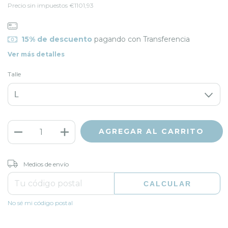
Precio sin impuestos
€1101,93
15% de descuento
pagando con Transferencia
Ver más detalles
Talle
CAMBIAR CP
Entregas para el CP:
Medios de envío
CALCULAR
No sé mi código postal