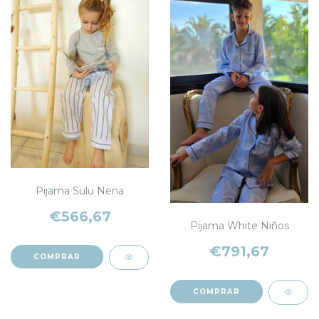
Pijama Sulu Nena
€566,67
Pijama White Niños
€791,67
COMPRAR
COMPRAR