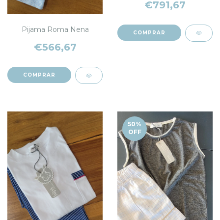
€791,67
Pijama Roma Nena
COMPRAR
€566,67
COMPRAR
50
%
OFF